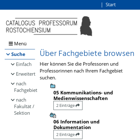
Browsen
Start
Login
direkt zum Inhalt
Menü
Über Fachgebiete browsen
Suche
Hier können Sie die Professoren und
Einfach
Professorinnen nach Ihrem Fachgebiet
Erweitert
suchen.
nach
Fachgebiet
05 Kommunikations- und
Medienwissenschaften
nach
2 Einträge
Fakultät /
Sektion
06 Information und
Dokumentation
2 Einträge