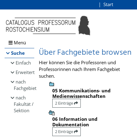
Browsen
Start
Login
direkt zum Inhalt
Menü
Über Fachgebiete browsen
Suche
Hier können Sie die Professoren und
Einfach
Professorinnen nach Ihrem Fachgebiet
Erweitert
suchen.
nach
Fachgebiet
05 Kommunikations- und
Medienwissenschaften
nach
2 Einträge
Fakultät /
Sektion
06 Information und
Dokumentation
2 Einträge