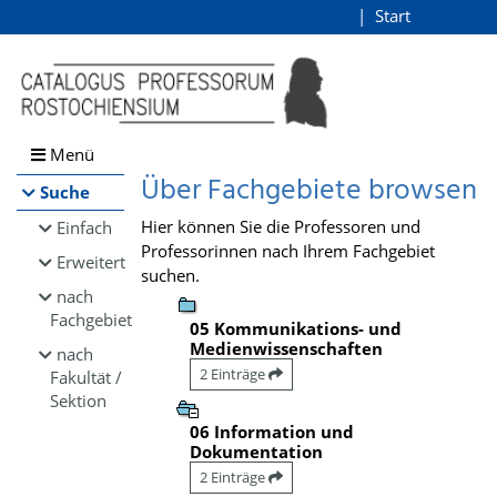
Browsen
Start
Login
direkt zum Inhalt
Menü
Über Fachgebiete browsen
Suche
Hier können Sie die Professoren und
Einfach
Professorinnen nach Ihrem Fachgebiet
Erweitert
suchen.
nach
Fachgebiet
05 Kommunikations- und
Medienwissenschaften
nach
2 Einträge
Fakultät /
Sektion
06 Information und
Dokumentation
2 Einträge