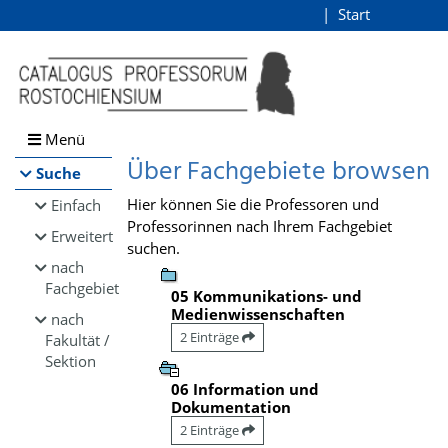
Browsen
Start
Login
direkt zum Inhalt
Menü
Über Fachgebiete browsen
Suche
Hier können Sie die Professoren und
Einfach
Professorinnen nach Ihrem Fachgebiet
Erweitert
suchen.
nach
Fachgebiet
05 Kommunikations- und
Medienwissenschaften
nach
2 Einträge
Fakultät /
Sektion
06 Information und
Dokumentation
2 Einträge