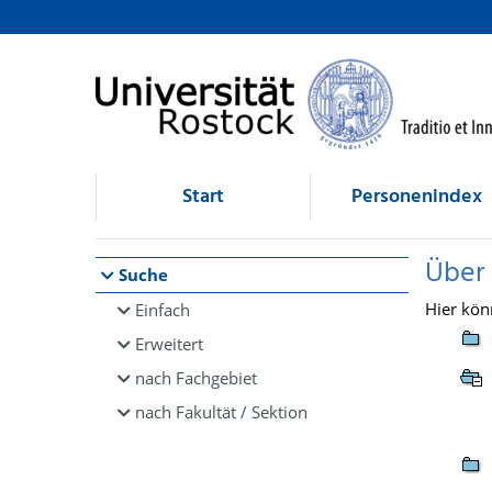
Browsen
direkt zum Inhalt
Start
Personenindex
Über
Suche
Hier kön
Einfach
Erweitert
nach Fachgebiet
nach Fakultät / Sektion