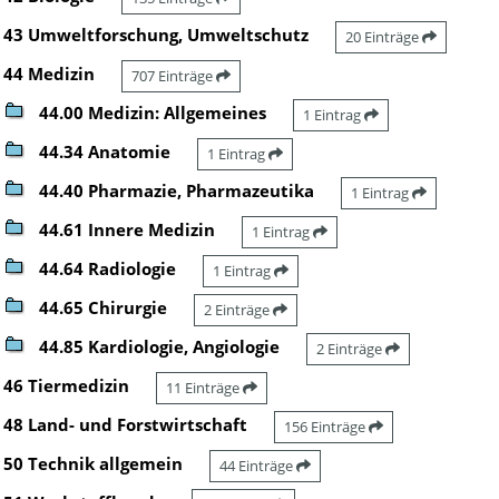
43 Umweltforschung, Umweltschutz
20 Einträge
44 Medizin
707 Einträge
44.00 Medizin: Allgemeines
1 Eintrag
44.34 Anatomie
1 Eintrag
44.40 Pharmazie, Pharmazeutika
1 Eintrag
44.61 Innere Medizin
1 Eintrag
44.64 Radiologie
1 Eintrag
44.65 Chirurgie
2 Einträge
44.85 Kardiologie, Angiologie
2 Einträge
46 Tiermedizin
11 Einträge
48 Land- und Forstwirtschaft
156 Einträge
50 Technik allgemein
44 Einträge