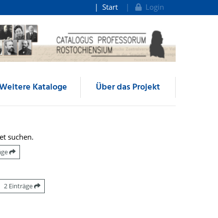
Start
Login
Weitere Kataloge
Über das Projekt
et suchen.
räge
2 Einträge