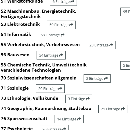
51 Werkstoffkunde
6 Einträge
52 Maschinenbau, Energietechnik,
95 
Fertigungstechnik
53 Elektrotechnik
59 Einträge
54 Informatik
58 Einträge
55 Verkehrstechnik, Verkehrswesen
23 Einträge
56 Bauwesen
34 Einträge
58 Chemische Technik, Umwelttechnik,
5 E
verschiedene Technologien
70 Sozialwissenschaften allgemein
2 Einträge
71 Soziologie
20 Einträge
73 Ethnologie, Volkskunde
3 Einträge
74 Geographie, Raumordnung, Städtebau
21 Einträge
76 Sportwissenschaft
14 Einträge
77 Psychologie
26 Einträge