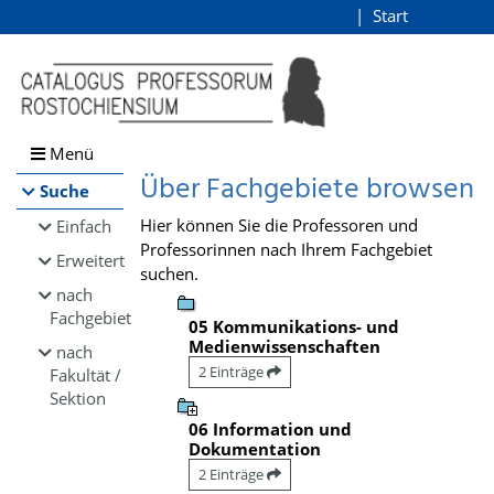
Browsen
Start
Login
direkt zum Inhalt
Menü
Über Fachgebiete browsen
Suche
Hier können Sie die Professoren und
Einfach
Professorinnen nach Ihrem Fachgebiet
Erweitert
suchen.
nach
Fachgebiet
05 Kommunikations- und
Medienwissenschaften
nach
2 Einträge
Fakultät /
Sektion
06 Information und
Dokumentation
2 Einträge