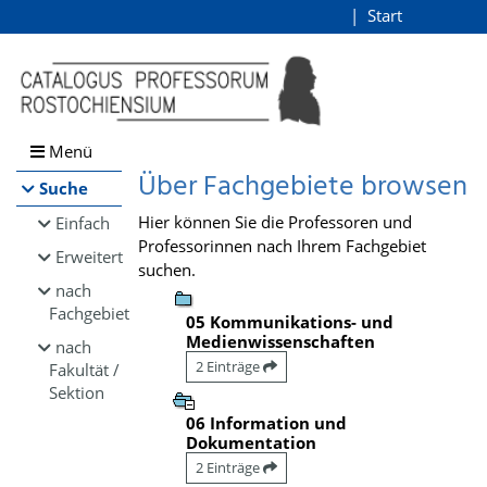
Browsen
Start
Login
direkt zum Inhalt
Menü
Über Fachgebiete browsen
Suche
Hier können Sie die Professoren und
Einfach
Professorinnen nach Ihrem Fachgebiet
Erweitert
suchen.
nach
Fachgebiet
05 Kommunikations- und
Medienwissenschaften
nach
2 Einträge
Fakultät /
Sektion
06 Information und
Dokumentation
2 Einträge