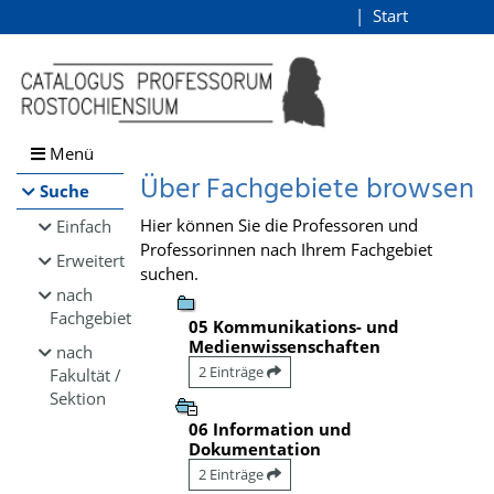
Browsen
Start
Login
direkt zum Inhalt
Menü
Über Fachgebiete browsen
Suche
Hier können Sie die Professoren und
Einfach
Professorinnen nach Ihrem Fachgebiet
Erweitert
suchen.
nach
Fachgebiet
05 Kommunikations- und
Medienwissenschaften
nach
2 Einträge
Fakultät /
Sektion
06 Information und
Dokumentation
2 Einträge