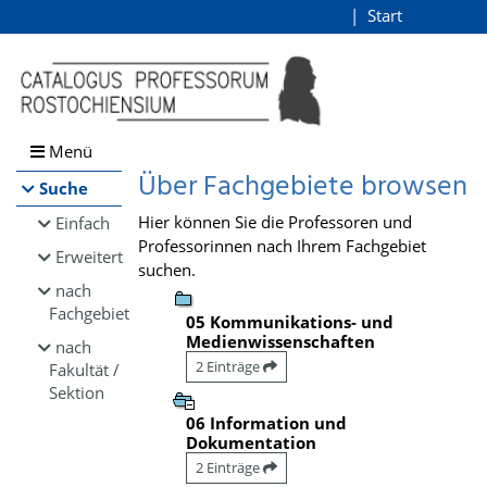
Browsen
Start
Login
direkt zum Inhalt
Menü
Über Fachgebiete browsen
Suche
Hier können Sie die Professoren und
Einfach
Professorinnen nach Ihrem Fachgebiet
Erweitert
suchen.
nach
Fachgebiet
05 Kommunikations- und
Medienwissenschaften
nach
2 Einträge
Fakultät /
Sektion
06 Information und
Dokumentation
2 Einträge