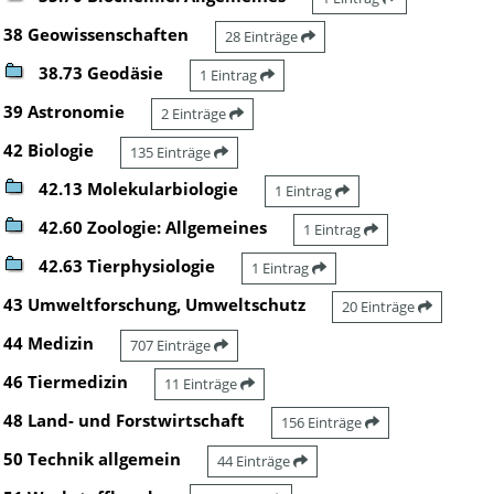
38 Geowissenschaften
28 Einträge
38.73 Geodäsie
1 Eintrag
39 Astronomie
2 Einträge
42 Biologie
135 Einträge
42.13 Molekularbiologie
1 Eintrag
42.60 Zoologie: Allgemeines
1 Eintrag
42.63 Tierphysiologie
1 Eintrag
43 Umweltforschung, Umweltschutz
20 Einträge
44 Medizin
707 Einträge
46 Tiermedizin
11 Einträge
48 Land- und Forstwirtschaft
156 Einträge
50 Technik allgemein
44 Einträge