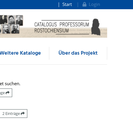
Start
Login
Weitere Kataloge
Über das Projekt
et suchen.
räge
2 Einträge