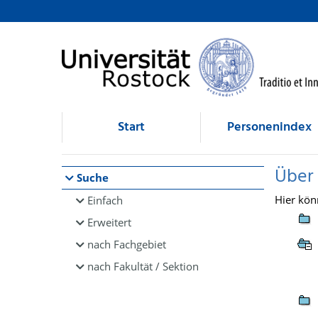
Browsen
direkt zum Inhalt
Start
Personenindex
Über
Suche
Hier kön
Einfach
Erweitert
nach Fachgebiet
nach Fakultät / Sektion