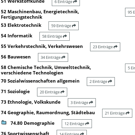
51 Werkstoffkunde
6 Einträge
52 Maschinenbau, Energietechnik,
95 
Fertigungstechnik
53 Elektrotechnik
59 Einträge
54 Informatik
58 Einträge
55 Verkehrstechnik, Verkehrswesen
23 Einträge
56 Bauwesen
34 Einträge
58 Chemische Technik, Umwelttechnik,
5 E
verschiedene Technologien
70 Sozialwissenschaften allgemein
2 Einträge
71 Soziologie
20 Einträge
73 Ethnologie, Volkskunde
3 Einträge
74 Geographie, Raumordnung, Städtebau
21 Einträge
74.80 Demographie
12 Einträge
76 Sportwissenschaft
14 Einträge