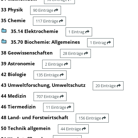
33 Physik
90 Einträge
35 Chemie
117 Einträge
35.14 Elektrochemie
1 Eintrag
35.70 Biochemie: Allgemeines
1 Eintrag
38 Geowissenschaften
28 Einträge
39 Astronomie
2 Einträge
42 Biologie
135 Einträge
43 Umweltforschung, Umweltschutz
20 Einträge
44 Medizin
707 Einträge
46 Tiermedizin
11 Einträge
48 Land- und Forstwirtschaft
156 Einträge
50 Technik allgemein
44 Einträge