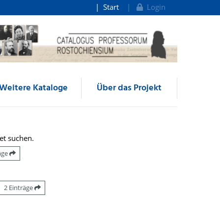
Start
Login
Weitere Kataloge
Über das Projekt
et suchen.
räge
2 Einträge