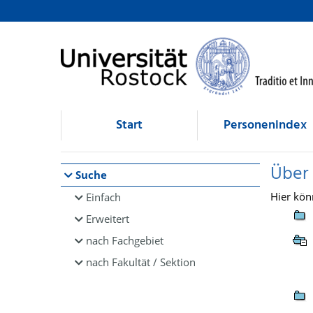
Browsen
direkt zum Inhalt
Start
Personenindex
Über
Suche
Hier kön
Einfach
Erweitert
nach Fachgebiet
nach Fakultät / Sektion