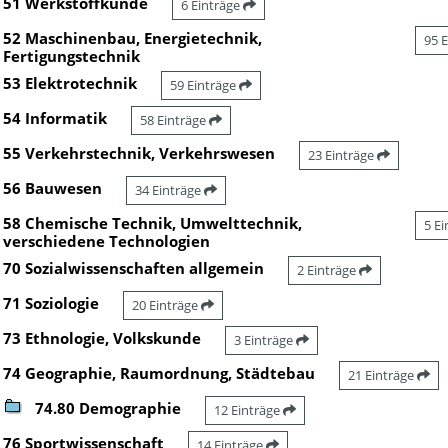
51 Werkstoffkunde
6 Einträge
52 Maschinenbau, Energietechnik,
95 
Fertigungstechnik
53 Elektrotechnik
59 Einträge
54 Informatik
58 Einträge
55 Verkehrstechnik, Verkehrswesen
23 Einträge
56 Bauwesen
34 Einträge
58 Chemische Technik, Umwelttechnik,
5 E
verschiedene Technologien
70 Sozialwissenschaften allgemein
2 Einträge
71 Soziologie
20 Einträge
73 Ethnologie, Volkskunde
3 Einträge
74 Geographie, Raumordnung, Städtebau
21 Einträge
74.80 Demographie
12 Einträge
76 Sportwissenschaft
14 Einträge