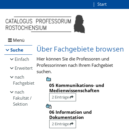
Browsen
Start
Login
direkt zum Inhalt
Menü
Über Fachgebiete browsen
Suche
Hier können Sie die Professoren und
Einfach
Professorinnen nach Ihrem Fachgebiet
Erweitert
suchen.
nach
Fachgebiet
05 Kommunikations- und
Medienwissenschaften
nach
2 Einträge
Fakultät /
Sektion
06 Information und
Dokumentation
2 Einträge