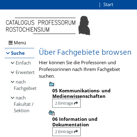
Browsen
Start
Login
direkt zum Inhalt
Menü
Über Fachgebiete browsen
Suche
Hier können Sie die Professoren und
Einfach
Professorinnen nach Ihrem Fachgebiet
Erweitert
suchen.
nach
Fachgebiet
05 Kommunikations- und
Medienwissenschaften
nach
2 Einträge
Fakultät /
Sektion
06 Information und
Dokumentation
2 Einträge