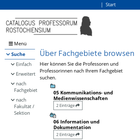
Browsen
Start
Login
direkt zum Inhalt
Menü
Über Fachgebiete browsen
Suche
Hier können Sie die Professoren und
Einfach
Professorinnen nach Ihrem Fachgebiet
Erweitert
suchen.
nach
Fachgebiet
05 Kommunikations- und
Medienwissenschaften
nach
2 Einträge
Fakultät /
Sektion
06 Information und
Dokumentation
2 Einträge