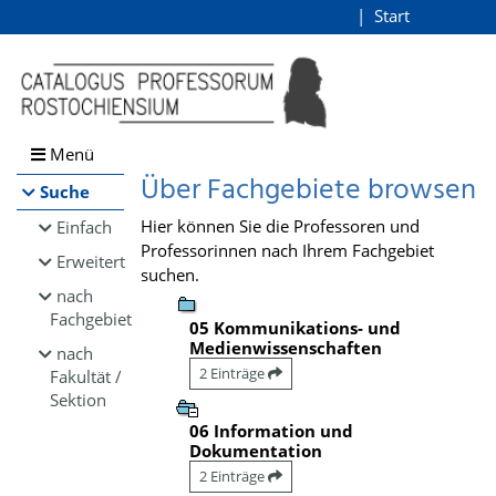
Browsen
Start
Login
direkt zum Inhalt
Menü
Über Fachgebiete browsen
Suche
Hier können Sie die Professoren und
Einfach
Professorinnen nach Ihrem Fachgebiet
Erweitert
suchen.
nach
Fachgebiet
05 Kommunikations- und
Medienwissenschaften
nach
2 Einträge
Fakultät /
Sektion
06 Information und
Dokumentation
2 Einträge