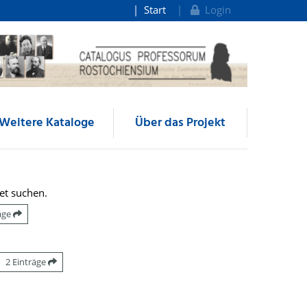
Start
Login
Weitere Kataloge
Über das Projekt
et suchen.
räge
2 Einträge