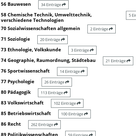
56 Bauwesen
34 Einträge
58 Chemische Technik, Umwelttechnik,
5 E
verschiedene Technologien
70 Sozialwissenschaften allgemein
2 Einträge
71 Soziologie
20 Einträge
73 Ethnologie, Volkskunde
3 Einträge
74 Geographie, Raumordnung, Städtebau
21 Einträge
76 Sportwissenschaft
14 Einträge
77 Psychologie
26 Einträge
80 Pädagogik
113 Einträge
83 Volkswirtschaft
102 Einträge
85 Betriebswirtschaft
100 Einträge
86 Recht
262 Einträge
89 Politikwissenschaften
59 Einträge