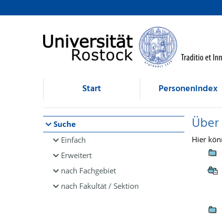
Browsen
direkt zum Inhalt
Start
Personenindex
Über
Suche
Hier kön
Einfach
Erweitert
nach Fachgebiet
nach Fakultät / Sektion