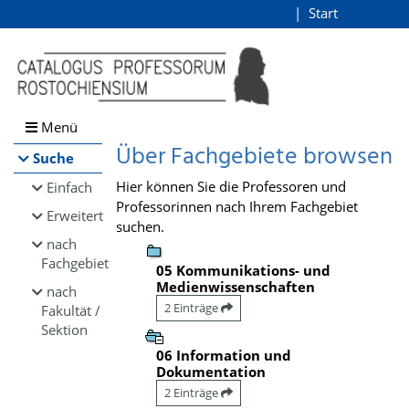
Browsen
Start
Login
direkt zum Inhalt
Menü
Über Fachgebiete browsen
Suche
Hier können Sie die Professoren und
Einfach
Professorinnen nach Ihrem Fachgebiet
Erweitert
suchen.
nach
Fachgebiet
05 Kommunikations- und
Medienwissenschaften
nach
2 Einträge
Fakultät /
Sektion
06 Information und
Dokumentation
2 Einträge