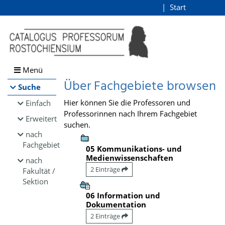
Browsen
Start
Login
direkt zum Inhalt
Menü
Über Fachgebiete browsen
Suche
Hier können Sie die Professoren und
Einfach
Professorinnen nach Ihrem Fachgebiet
Erweitert
suchen.
nach
Fachgebiet
05 Kommunikations- und
Medienwissenschaften
nach
2 Einträge
Fakultät /
Sektion
06 Information und
Dokumentation
2 Einträge