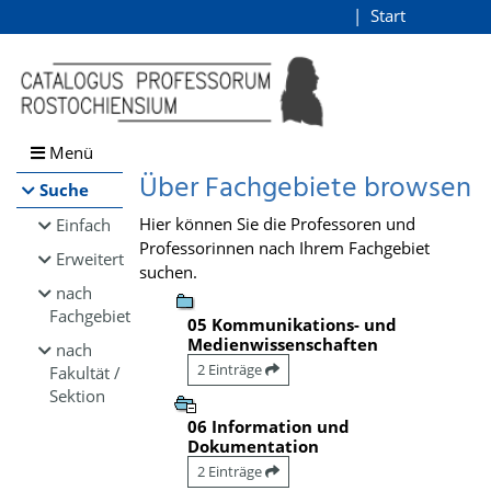
Browsen
Start
Login
direkt zum Inhalt
Menü
Über Fachgebiete browsen
Suche
Hier können Sie die Professoren und
Einfach
Professorinnen nach Ihrem Fachgebiet
Erweitert
suchen.
nach
Fachgebiet
05 Kommunikations- und
Medienwissenschaften
nach
2 Einträge
Fakultät /
Sektion
06 Information und
Dokumentation
2 Einträge