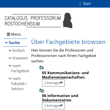
Browsen
Start
Login
direkt zum Inhalt
Menü
Über Fachgebiete browsen
Suche
Hier können Sie die Professoren und
Einfach
Professorinnen nach Ihrem Fachgebiet
Erweitert
suchen.
nach
Fachgebiet
05 Kommunikations- und
Medienwissenschaften
nach
2 Einträge
Fakultät /
Sektion
06 Information und
Dokumentation
2 Einträge