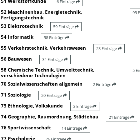
51 Werkstoffkunde
6 Einträge
52 Maschinenbau, Energietechnik,
95 
Fertigungstechnik
53 Elektrotechnik
59 Einträge
54 Informatik
58 Einträge
55 Verkehrstechnik, Verkehrswesen
23 Einträge
56 Bauwesen
34 Einträge
58 Chemische Technik, Umwelttechnik,
5 E
verschiedene Technologien
70 Sozialwissenschaften allgemein
2 Einträge
71 Soziologie
20 Einträge
73 Ethnologie, Volkskunde
3 Einträge
74 Geographie, Raumordnung, Städtebau
21 Einträge
76 Sportwissenschaft
14 Einträge
77 Psychologie
26 Einträge