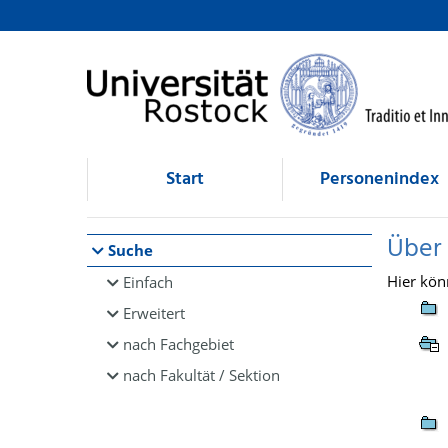
Browsen
direkt zum Inhalt
Start
Personenindex
Über
Suche
Hier kön
Einfach
Erweitert
nach Fachgebiet
nach Fakultät / Sektion