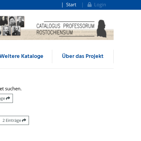
Start
Login
Weitere Kataloge
Über das Projekt
et suchen.
räge
2 Einträge