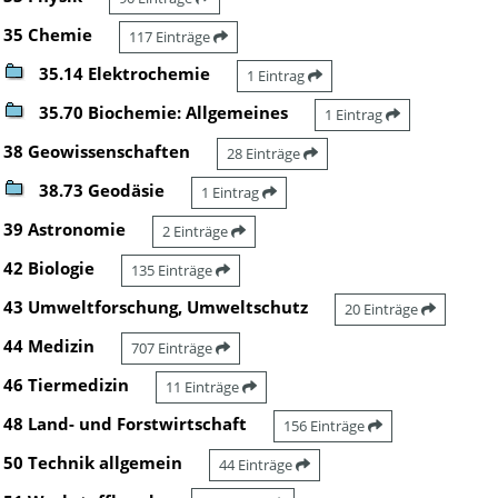
35 Chemie
117 Einträge
35.14 Elektrochemie
1 Eintrag
35.70 Biochemie: Allgemeines
1 Eintrag
38 Geowissenschaften
28 Einträge
38.73 Geodäsie
1 Eintrag
39 Astronomie
2 Einträge
42 Biologie
135 Einträge
43 Umweltforschung, Umweltschutz
20 Einträge
44 Medizin
707 Einträge
46 Tiermedizin
11 Einträge
48 Land- und Forstwirtschaft
156 Einträge
50 Technik allgemein
44 Einträge