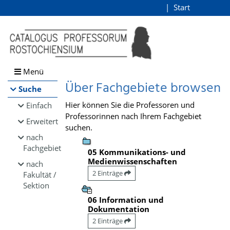
Browsen
Start
Login
direkt zum Inhalt
Menü
Über Fachgebiete browsen
Suche
Hier können Sie die Professoren und
Einfach
Professorinnen nach Ihrem Fachgebiet
Erweitert
suchen.
nach
Fachgebiet
05 Kommunikations- und
Medienwissenschaften
nach
2 Einträge
Fakultät /
Sektion
06 Information und
Dokumentation
2 Einträge