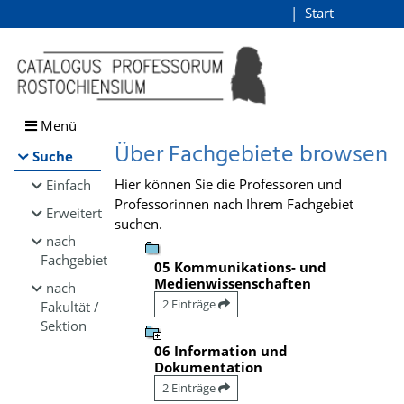
Browsen
Start
Login
direkt zum Inhalt
Menü
Über Fachgebiete browsen
Suche
Hier können Sie die Professoren und
Einfach
Professorinnen nach Ihrem Fachgebiet
Erweitert
suchen.
nach
Fachgebiet
05 Kommunikations- und
Medienwissenschaften
nach
2 Einträge
Fakultät /
Sektion
06 Information und
Dokumentation
2 Einträge