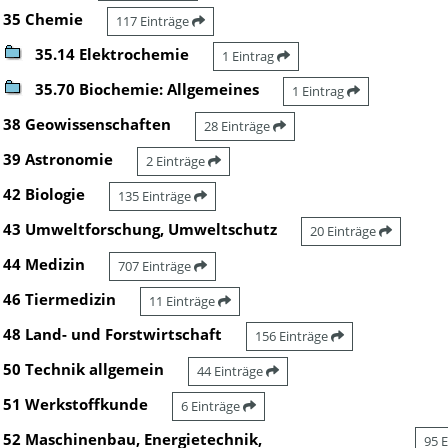
35 Chemie
117 Einträge
35.14 Elektrochemie
1 Eintrag
35.70 Biochemie: Allgemeines
1 Eintrag
38 Geowissenschaften
28 Einträge
39 Astronomie
2 Einträge
42 Biologie
135 Einträge
43 Umweltforschung, Umweltschutz
20 Einträge
44 Medizin
707 Einträge
46 Tiermedizin
11 Einträge
48 Land- und Forstwirtschaft
156 Einträge
50 Technik allgemein
44 Einträge
51 Werkstoffkunde
6 Einträge
52 Maschinenbau, Energietechnik,
95 