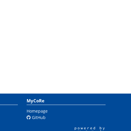
MyCoRe
Homepage
GitHub