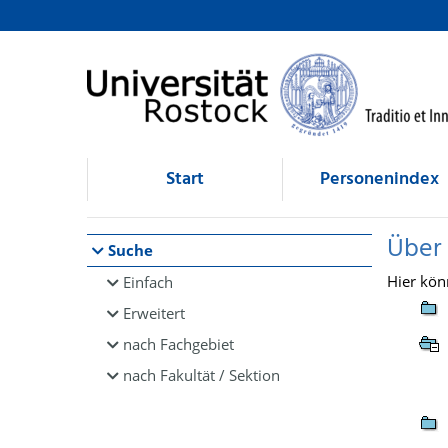
Browsen
direkt zum Inhalt
Start
Personenindex
Über
Suche
Hier kön
Einfach
Erweitert
nach Fachgebiet
nach Fakultät / Sektion