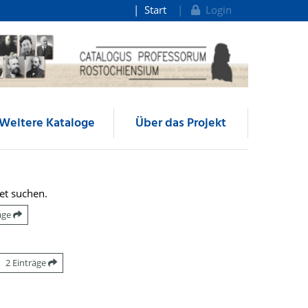
Start
Login
Weitere Kataloge
Über das Projekt
et suchen.
räge
2 Einträge