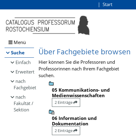
Browsen
Start
Login
direkt zum Inhalt
Menü
Über Fachgebiete browsen
Suche
Hier können Sie die Professoren und
Einfach
Professorinnen nach Ihrem Fachgebiet
Erweitert
suchen.
nach
Fachgebiet
05 Kommunikations- und
Medienwissenschaften
nach
2 Einträge
Fakultät /
Sektion
06 Information und
Dokumentation
2 Einträge