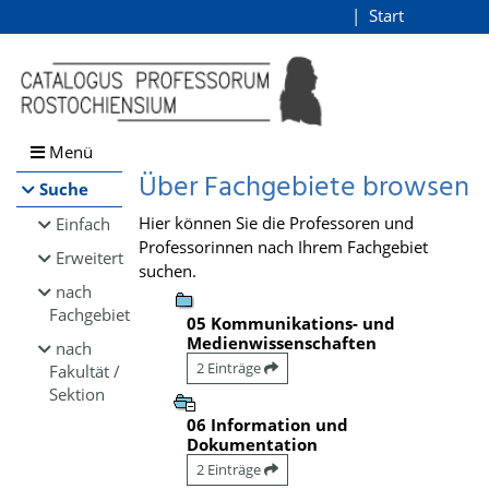
Browsen
Start
Login
direkt zum Inhalt
Menü
Über Fachgebiete browsen
Suche
Hier können Sie die Professoren und
Einfach
Professorinnen nach Ihrem Fachgebiet
Erweitert
suchen.
nach
Fachgebiet
05 Kommunikations- und
Medienwissenschaften
nach
2 Einträge
Fakultät /
Sektion
06 Information und
Dokumentation
2 Einträge