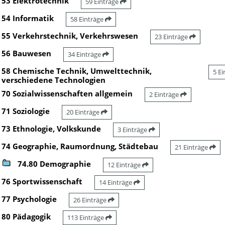
53 Elektrotechnik
59 Einträge
54 Informatik
58 Einträge
55 Verkehrstechnik, Verkehrswesen
23 Einträge
56 Bauwesen
34 Einträge
58 Chemische Technik, Umwelttechnik,
5 E
verschiedene Technologien
70 Sozialwissenschaften allgemein
2 Einträge
71 Soziologie
20 Einträge
73 Ethnologie, Volkskunde
3 Einträge
74 Geographie, Raumordnung, Städtebau
21 Einträge
74.80 Demographie
12 Einträge
76 Sportwissenschaft
14 Einträge
77 Psychologie
26 Einträge
80 Pädagogik
113 Einträge