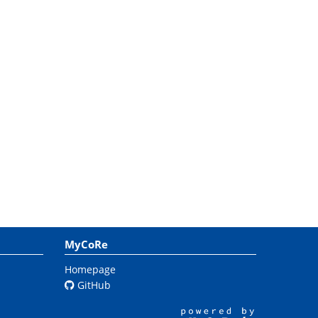
MyCoRe
Homepage
GitHub