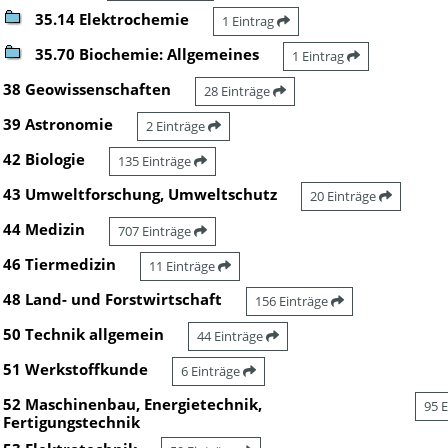
35.14 Elektrochemie
1 Eintrag
35.70 Biochemie: Allgemeines
1 Eintrag
38 Geowissenschaften
28 Einträge
39 Astronomie
2 Einträge
42 Biologie
135 Einträge
43 Umweltforschung, Umweltschutz
20 Einträge
44 Medizin
707 Einträge
46 Tiermedizin
11 Einträge
48 Land- und Forstwirtschaft
156 Einträge
50 Technik allgemein
44 Einträge
51 Werkstoffkunde
6 Einträge
52 Maschinenbau, Energietechnik,
95 
Fertigungstechnik