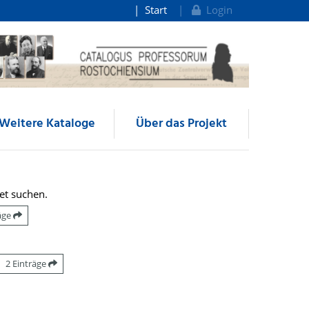
Start
Login
Weitere Kataloge
Über das Projekt
et suchen.
räge
2 Einträge