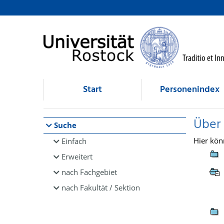
Browsen
direkt zum Inhalt
Start
Personenindex
Über
Suche
Hier kön
Einfach
Erweitert
nach Fachgebiet
nach Fakultät / Sektion