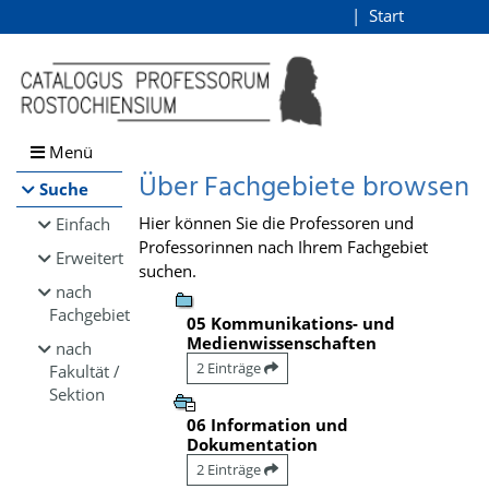
Browsen
Start
Login
direkt zum Inhalt
Menü
Über Fachgebiete browsen
Suche
Hier können Sie die Professoren und
Einfach
Professorinnen nach Ihrem Fachgebiet
Erweitert
suchen.
nach
Fachgebiet
05 Kommunikations- und
Medienwissenschaften
nach
2 Einträge
Fakultät /
Sektion
06 Information und
Dokumentation
2 Einträge