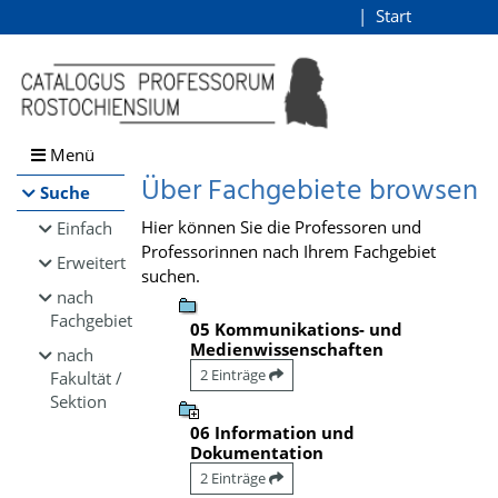
Browsen
Start
Login
direkt zum Inhalt
Menü
Über Fachgebiete browsen
Suche
Hier können Sie die Professoren und
Einfach
Professorinnen nach Ihrem Fachgebiet
Erweitert
suchen.
nach
Fachgebiet
05 Kommunikations- und
Medienwissenschaften
nach
2 Einträge
Fakultät /
Sektion
06 Information und
Dokumentation
2 Einträge