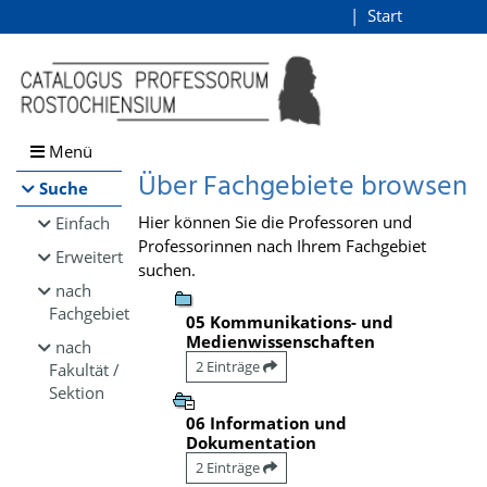
Browsen
Start
Login
direkt zum Inhalt
Menü
Über Fachgebiete browsen
Suche
Hier können Sie die Professoren und
Einfach
Professorinnen nach Ihrem Fachgebiet
Erweitert
suchen.
nach
Fachgebiet
05 Kommunikations- und
Medienwissenschaften
nach
2 Einträge
Fakultät /
Sektion
06 Information und
Dokumentation
2 Einträge