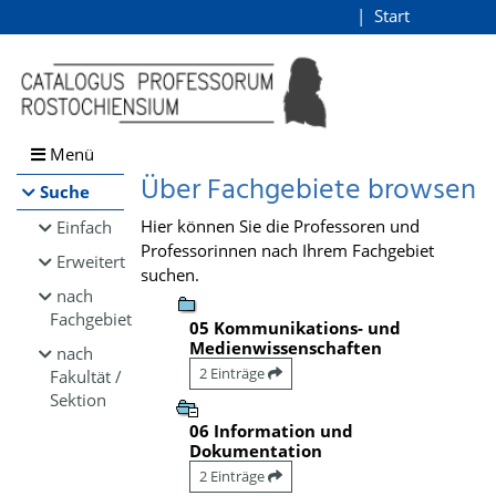
Browsen
Start
Login
direkt zum Inhalt
Menü
Über Fachgebiete browsen
Suche
Hier können Sie die Professoren und
Einfach
Professorinnen nach Ihrem Fachgebiet
Erweitert
suchen.
nach
Fachgebiet
05 Kommunikations- und
Medienwissenschaften
nach
2 Einträge
Fakultät /
Sektion
06 Information und
Dokumentation
2 Einträge