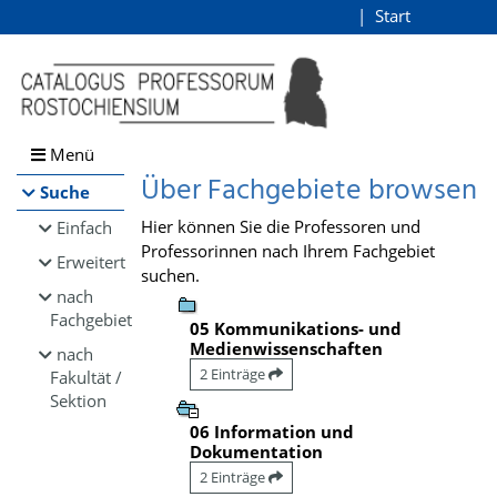
Browsen
Start
Login
direkt zum Inhalt
Menü
Über Fachgebiete browsen
Suche
Hier können Sie die Professoren und
Einfach
Professorinnen nach Ihrem Fachgebiet
Erweitert
suchen.
nach
Fachgebiet
05 Kommunikations- und
Medienwissenschaften
nach
2 Einträge
Fakultät /
Sektion
06 Information und
Dokumentation
2 Einträge