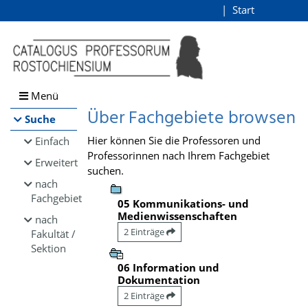
Browsen
Start
Login
direkt zum Inhalt
Menü
Über Fachgebiete browsen
Suche
Hier können Sie die Professoren und
Einfach
Professorinnen nach Ihrem Fachgebiet
Erweitert
suchen.
nach
Fachgebiet
05 Kommunikations- und
Medienwissenschaften
nach
2 Einträge
Fakultät /
Sektion
06 Information und
Dokumentation
2 Einträge