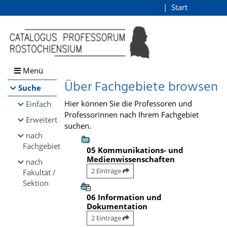
Browsen
Start
Login
direkt zum Inhalt
Menü
Über Fachgebiete browsen
Suche
Hier können Sie die Professoren und
Einfach
Professorinnen nach Ihrem Fachgebiet
Erweitert
suchen.
nach
Fachgebiet
05 Kommunikations- und
Medienwissenschaften
nach
2 Einträge
Fakultät /
Sektion
06 Information und
Dokumentation
2 Einträge