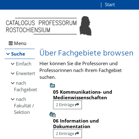
Browsen
Start
Login
direkt zum Inhalt
Menü
Über Fachgebiete browsen
Suche
Hier können Sie die Professoren und
Einfach
Professorinnen nach Ihrem Fachgebiet
Erweitert
suchen.
nach
Fachgebiet
05 Kommunikations- und
Medienwissenschaften
nach
2 Einträge
Fakultät /
Sektion
06 Information und
Dokumentation
2 Einträge