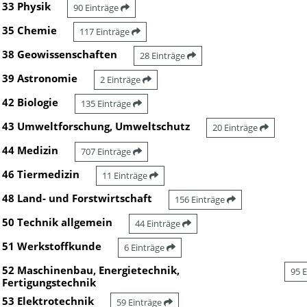
33 Physik
90 Einträge
35 Chemie
117 Einträge
38 Geowissenschaften
28 Einträge
39 Astronomie
2 Einträge
42 Biologie
135 Einträge
43 Umweltforschung, Umweltschutz
20 Einträge
44 Medizin
707 Einträge
46 Tiermedizin
11 Einträge
48 Land- und Forstwirtschaft
156 Einträge
50 Technik allgemein
44 Einträge
51 Werkstoffkunde
6 Einträge
52 Maschinenbau, Energietechnik,
95 
Fertigungstechnik
53 Elektrotechnik
59 Einträge