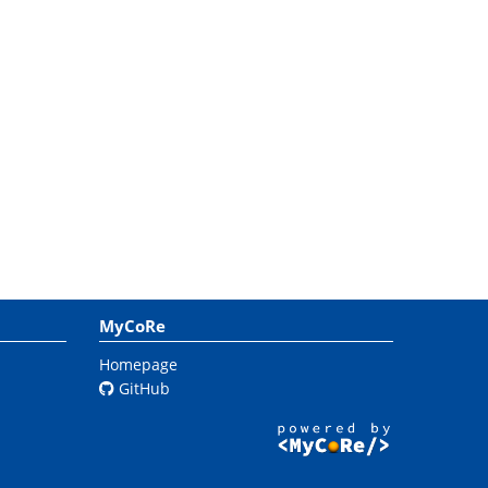
MyCoRe
Homepage
GitHub