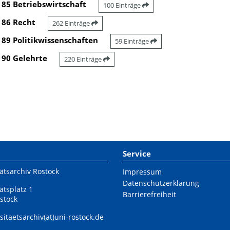
85 Betriebswirtschaft
100 Einträge
86 Recht
262 Einträge
89 Politikwissenschaften
59 Einträge
90 Gelehrte
220 Einträge
Service
ätsarchiv Rostock
Impressum
Datenschutzerklärung
ätsplatz 1
Barrierefreiheit
stock
sitaetsarchiv(at)uni-rostock.de