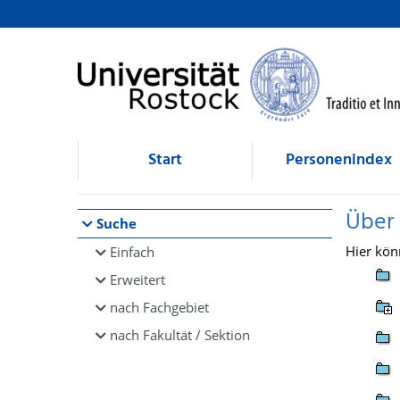
Browsen
direkt zum Inhalt
Start
Personenindex
Über
Suche
Hier kön
Einfach
Erweitert
nach Fachgebiet
nach Fakultät / Sektion