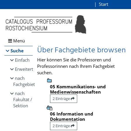
Browsen
Start
Login
direkt zum Inhalt
Menü
Über Fachgebiete browsen
Suche
Hier können Sie die Professoren und
Einfach
Professorinnen nach Ihrem Fachgebiet
Erweitert
suchen.
nach
Fachgebiet
05 Kommunikations- und
Medienwissenschaften
nach
2 Einträge
Fakultät /
Sektion
06 Information und
Dokumentation
2 Einträge