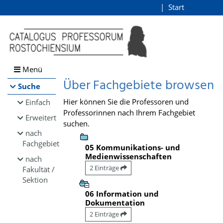
Browsen
Start
Login
direkt zum Inhalt
Menü
Über Fachgebiete browsen
Suche
Hier können Sie die Professoren und
Einfach
Professorinnen nach Ihrem Fachgebiet
Erweitert
suchen.
nach
Fachgebiet
05 Kommunikations- und
Medienwissenschaften
nach
2 Einträge
Fakultät /
Sektion
06 Information und
Dokumentation
2 Einträge