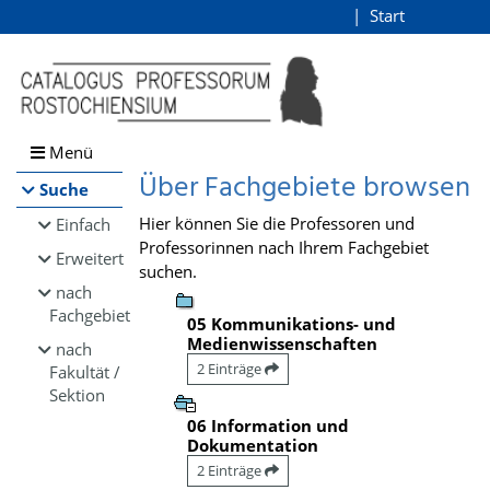
Browsen
Start
Login
direkt zum Inhalt
Menü
Über Fachgebiete browsen
Suche
Hier können Sie die Professoren und
Einfach
Professorinnen nach Ihrem Fachgebiet
Erweitert
suchen.
nach
Fachgebiet
05 Kommunikations- und
Medienwissenschaften
nach
2 Einträge
Fakultät /
Sektion
06 Information und
Dokumentation
2 Einträge