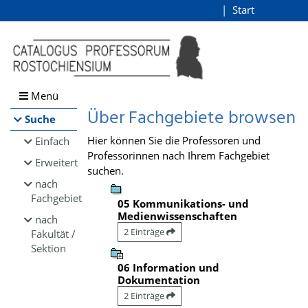
Browsen
Start
Login
direkt zum Inhalt
Menü
Über Fachgebiete browsen
Suche
Hier können Sie die Professoren und
Einfach
Professorinnen nach Ihrem Fachgebiet
Erweitert
suchen.
nach
Fachgebiet
05 Kommunikations- und
Medienwissenschaften
nach
2 Einträge
Fakultät /
Sektion
06 Information und
Dokumentation
2 Einträge