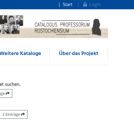
Start
Login
Weitere Kataloge
Über das Projekt
et suchen.
räge
2 Einträge