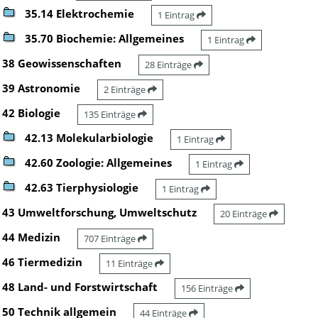
35.14 Elektrochemie
1 Eintrag
35.70 Biochemie: Allgemeines
1 Eintrag
38 Geowissenschaften
28 Einträge
39 Astronomie
2 Einträge
42 Biologie
135 Einträge
42.13 Molekularbiologie
1 Eintrag
42.60 Zoologie: Allgemeines
1 Eintrag
42.63 Tierphysiologie
1 Eintrag
43 Umweltforschung, Umweltschutz
20 Einträge
44 Medizin
707 Einträge
46 Tiermedizin
11 Einträge
48 Land- und Forstwirtschaft
156 Einträge
50 Technik allgemein
44 Einträge