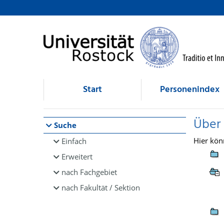
Browsen
direkt zum Inhalt
Start
Personenindex
Über
Suche
Hier kön
Einfach
Erweitert
nach Fachgebiet
nach Fakultät / Sektion