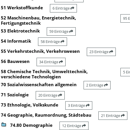
51 Werkstoffkunde
6 Einträge
52 Maschinenbau, Energietechnik,
95 
Fertigungstechnik
53 Elektrotechnik
59 Einträge
54 Informatik
58 Einträge
55 Verkehrstechnik, Verkehrswesen
23 Einträge
56 Bauwesen
34 Einträge
58 Chemische Technik, Umwelttechnik,
5 E
verschiedene Technologien
70 Sozialwissenschaften allgemein
2 Einträge
71 Soziologie
20 Einträge
73 Ethnologie, Volkskunde
3 Einträge
74 Geographie, Raumordnung, Städtebau
21 Einträge
74.80 Demographie
12 Einträge