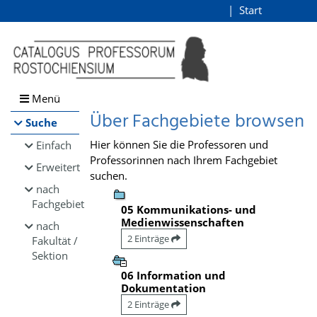
Browsen
Start
Login
direkt zum Inhalt
Menü
Über Fachgebiete browsen
Suche
Hier können Sie die Professoren und
Einfach
Professorinnen nach Ihrem Fachgebiet
Erweitert
suchen.
nach
Fachgebiet
05 Kommunikations- und
Medienwissenschaften
nach
2 Einträge
Fakultät /
Sektion
06 Information und
Dokumentation
2 Einträge