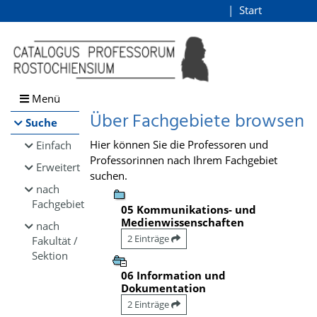
Browsen
Start
Login
direkt zum Inhalt
Menü
Über Fachgebiete browsen
Suche
Hier können Sie die Professoren und
Einfach
Professorinnen nach Ihrem Fachgebiet
Erweitert
suchen.
nach
Fachgebiet
05 Kommunikations- und
Medienwissenschaften
nach
2 Einträge
Fakultät /
Sektion
06 Information und
Dokumentation
2 Einträge