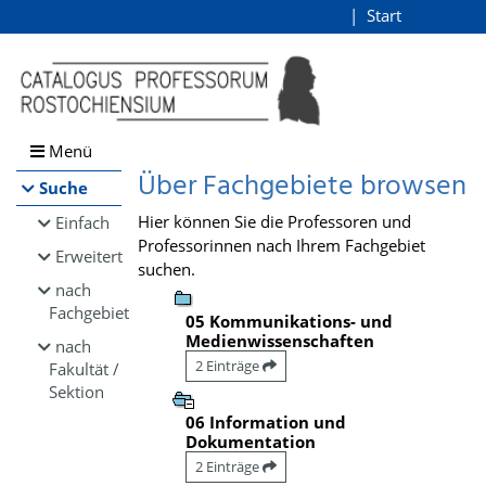
Browsen
Start
Login
direkt zum Inhalt
Menü
Über Fachgebiete browsen
Suche
Hier können Sie die Professoren und
Einfach
Professorinnen nach Ihrem Fachgebiet
Erweitert
suchen.
nach
Fachgebiet
05 Kommunikations- und
Medienwissenschaften
nach
2 Einträge
Fakultät /
Sektion
06 Information und
Dokumentation
2 Einträge