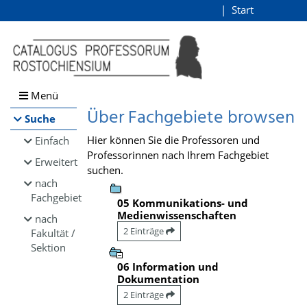
Browsen
Start
Login
direkt zum Inhalt
Menü
Über Fachgebiete browsen
Suche
Hier können Sie die Professoren und
Einfach
Professorinnen nach Ihrem Fachgebiet
Erweitert
suchen.
nach
Fachgebiet
05 Kommunikations- und
Medienwissenschaften
nach
2 Einträge
Fakultät /
Sektion
06 Information und
Dokumentation
2 Einträge