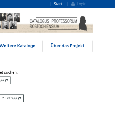
Start
Login
Weitere Kataloge
Über das Projekt
et suchen.
räge
2 Einträge