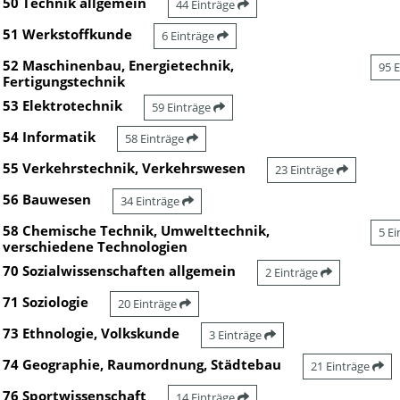
50 Technik allgemein
44 Einträge
51 Werkstoffkunde
6 Einträge
52 Maschinenbau, Energietechnik,
95 
Fertigungstechnik
53 Elektrotechnik
59 Einträge
54 Informatik
58 Einträge
55 Verkehrstechnik, Verkehrswesen
23 Einträge
56 Bauwesen
34 Einträge
58 Chemische Technik, Umwelttechnik,
5 E
verschiedene Technologien
70 Sozialwissenschaften allgemein
2 Einträge
71 Soziologie
20 Einträge
73 Ethnologie, Volkskunde
3 Einträge
74 Geographie, Raumordnung, Städtebau
21 Einträge
76 Sportwissenschaft
14 Einträge