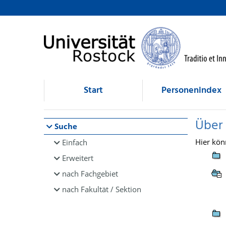
Browsen
direkt zum Inhalt
Start
Personenindex
Über
Suche
Hier kön
Einfach
Erweitert
nach Fachgebiet
nach Fakultät / Sektion