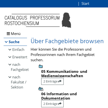
Browsen
Start
Login
direkt zum Inhalt
Menü
Über Fachgebiete browsen
Suche
Hier können Sie die Professoren und
Einfach
Professorinnen nach Ihrem Fachgebiet
Erweitert
suchen.
nach
Fachgebiet
05 Kommunikations- und
Medienwissenschaften
nach
2 Einträge
Fakultät /
Sektion
06 Information und
Dokumentation
2 Einträge