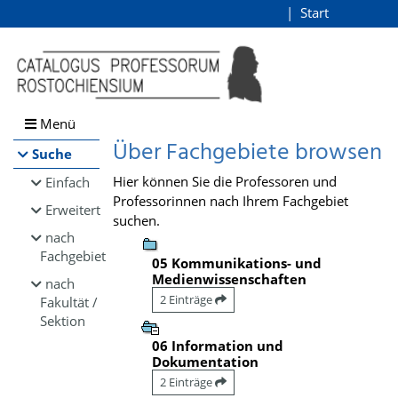
Browsen
Start
Login
direkt zum Inhalt
Menü
Über Fachgebiete browsen
Suche
Hier können Sie die Professoren und
Einfach
Professorinnen nach Ihrem Fachgebiet
Erweitert
suchen.
nach
Fachgebiet
05 Kommunikations- und
Medienwissenschaften
nach
2 Einträge
Fakultät /
Sektion
06 Information und
Dokumentation
2 Einträge