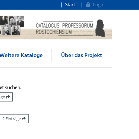
Start
Login
Weitere Kataloge
Über das Projekt
et suchen.
räge
2 Einträge