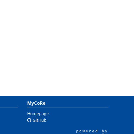
MyCoRe
Homepage
GitHub