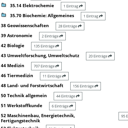
35.14 Elektrochemie
1 Eintrag
35.70 Biochemie: Allgemeines
1 Eintrag
38 Geowissenschaften
28 Einträge
39 Astronomie
2 Einträge
42 Biologie
135 Einträge
43 Umweltforschung, Umweltschutz
20 Einträge
44 Medizin
707 Einträge
46 Tiermedizin
11 Einträge
48 Land- und Forstwirtschaft
156 Einträge
50 Technik allgemein
44 Einträge
51 Werkstoffkunde
6 Einträge
52 Maschinenbau, Energietechnik,
95 
Fertigungstechnik