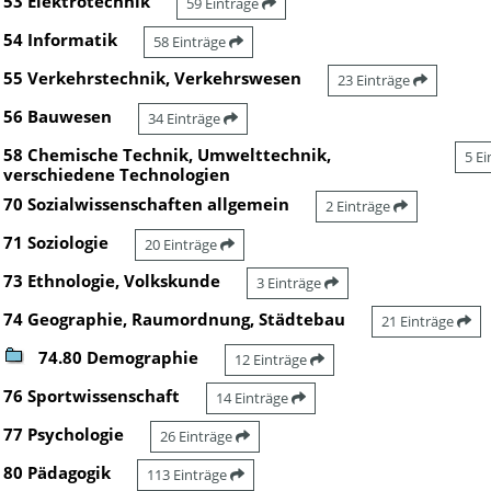
53 Elektrotechnik
59 Einträge
54 Informatik
58 Einträge
55 Verkehrstechnik, Verkehrswesen
23 Einträge
56 Bauwesen
34 Einträge
58 Chemische Technik, Umwelttechnik,
5 E
verschiedene Technologien
70 Sozialwissenschaften allgemein
2 Einträge
71 Soziologie
20 Einträge
73 Ethnologie, Volkskunde
3 Einträge
74 Geographie, Raumordnung, Städtebau
21 Einträge
74.80 Demographie
12 Einträge
76 Sportwissenschaft
14 Einträge
77 Psychologie
26 Einträge
80 Pädagogik
113 Einträge