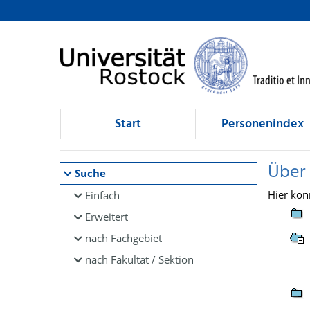
Browsen
direkt zum Inhalt
Start
Personenindex
Über
Suche
Hier kön
Einfach
Erweitert
nach Fachgebiet
nach Fakultät / Sektion