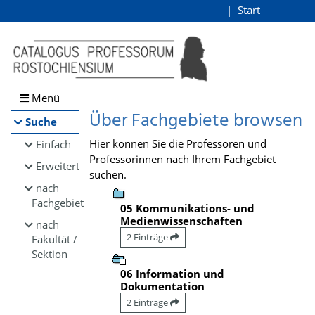
Browsen
Start
Login
direkt zum Inhalt
Menü
Über Fachgebiete browsen
Suche
Hier können Sie die Professoren und
Einfach
Professorinnen nach Ihrem Fachgebiet
Erweitert
suchen.
nach
Fachgebiet
05 Kommunikations- und
Medienwissenschaften
nach
2 Einträge
Fakultät /
Sektion
06 Information und
Dokumentation
2 Einträge